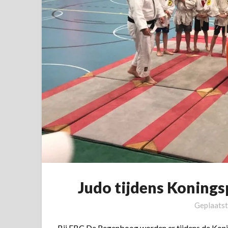
Judo tijdens Koning
Geplaats
Bij EBC De Regenboog worden er tijdens de Koni