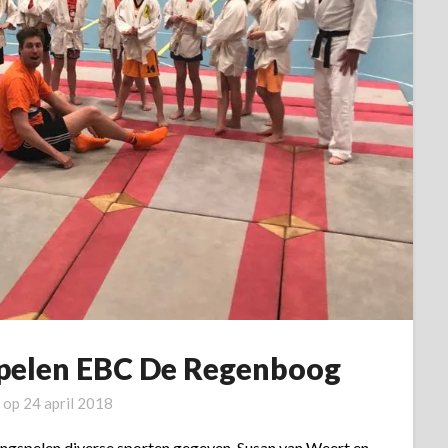
spelen EBC De Regenboog
t op
24 april 2018
ngspelen diverse sporten gegeven. Susan van Weert en