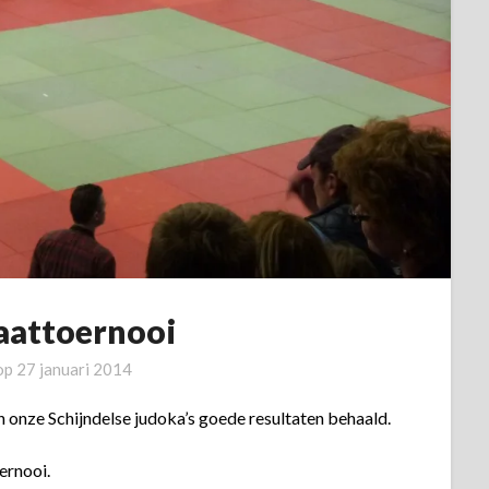
aattoernooi
 op
27 januari 2014
 onze Schijndelse judoka’s goede resultaten behaald.
ernooi.