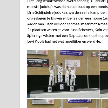
Het Langstraattoernooi werd zondag 31 januari g
meeste judoka’s was dit hun debuut op een bonds
Drie Schijndelse judoka’s werden zelfs kampioen
ongeslagen te blijven en behaalden een mooie 1e 
Aaron van Osch verloor eenmaal maar met 4 maal 
2e plaatsen waren er voor Juan Schevers, Kain va
Spierings wisten met een 3e plaats ook op het p
Levi Kools had het wat moeilijker en werd 4e.