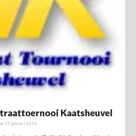
straattoernooi Kaatsheuvel
 op
31 januari 2016