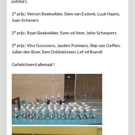
judoka’s.
e
1
prijs: Vernon Beekwilder, Siem van Esdonk, Luuk Haans,
Juan Schevers
e
2
prijs: Roan Beekwilder, Sven vd Veer, Jelte Scheepers
e
3
prijs: Vinz Goossens, Jayden Putmans, Skip van Geffen,
Julian den Boer, Sem Dobbelsteen, Lef vd Brandt
Gefeliciteerd allemaal !