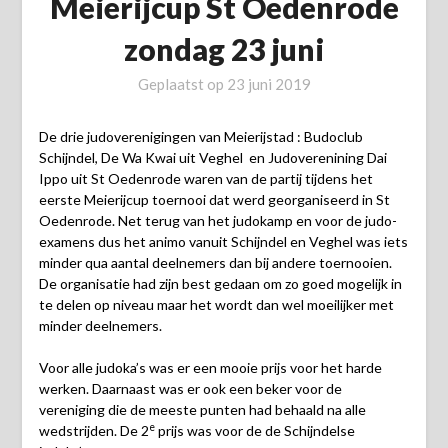
Meierijcup St Oedenrode
zondag 23 juni
Geplaatst op
23 juni 2019
De drie judoverenigingen van Meierijstad : Budoclub
Schijndel, De Wa Kwai uit Veghel en Judoverenining Dai
Ippo uit St Oedenrode waren van de partij tijdens het
eerste Meierijcup toernooi dat werd georganiseerd in St
Oedenrode. Net terug van het judokamp en voor de judo-
examens dus het animo vanuit Schijndel en Veghel was iets
minder qua aantal deelnemers dan bij andere toernooien.
De organisatie had zijn best gedaan om zo goed mogelijk in
te delen op niveau maar het wordt dan wel moeilijker met
minder deelnemers.
Voor alle judoka’s was er een mooie prijs voor het harde
werken. Daarnaast was er ook een beker voor de
vereniging die de meeste punten had behaald na alle
e
wedstrijden. De 2
prijs was voor de de Schijndelse