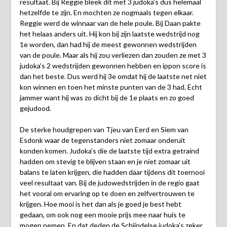
resultaat. Bij Reggie bleek dit met 3 judoka’s dus helemaal
hetzelfde te zijn. En mochten ze nogmaals tegen elkaar.
Reggie werd de winnaar van de hele poule. Bij Daan pakte
het helaas anders uit. Hij kon bij zijn laatste wedstrijd nog
1e worden, dan had hij de meest gewonnen wedstrijden
van de poule. Maar als hij zou verliezen dan zouden ze met 3
judoka’s 2 wedstrijden gewonnen hebben en ippon score is
dan het beste. Dus werd hij 3e omdat hij de laatste net niet
kon winnen en toen het minste punten van de 3 had. Echt
jammer want hij was zo dicht bij de 1e plaats en zo goed
gejudood.
De sterke houdgrepen van Tjeu van Eerd en Siem van
Esdonk waar de tegenstanders niet zomaar onderuit
konden komen. Judoka’s die de laatste tijd extra getraind
hadden om stevig te blijven staan en je niet zomaar uit
balans te laten krijgen, die hadden daar tijdens dit toernooi
veel resultaat van. Bij de judowedstrijden in de regio gaat
het vooral om ervaring op te doen en zelfvertrouwen te
krijgen. Hoe mooi is het dan als je goed je best hebt
gedaan, om ook nog een mooie prijs mee naar huis te
mogen nemen. En dat deden de Schijndelse judoka’s zeker.