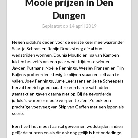
Mooie prijzen in Den
Dungen
Geplaatst op
14 april 2019
Negen judoka’s deden voor de eerste keer mee waaronder
Saartje Schram en Robijn Broeksteeg die al hun
wedstrijden wonnen. Dounia Moufid en Isa van Kampen
lukten het zelfs om een paar wedstrijden te winnen.
Jayden Putmans, Noëlle Pennings, Wesley Fransen en Tijn
Baijens probeerden stevig te blijven staan en zelf aan te
vallen. Joey Pennings, Jurre Leerssens en Jelte Scheepers
hervatten zich goed nadat ze een harde val hadden
gemaakt en gaven daarna niet op. Bij de gevorderde
judoka’s waren er mooie worpen te zien. Zo ook een
prachtige voetveeg van Skip van Geffen met een ippon als
score.
Eerst telt het meest aantal gewonnen wedstrijden, indien
gelijk de punten en als dit ook nog gelijk is het onderlinge