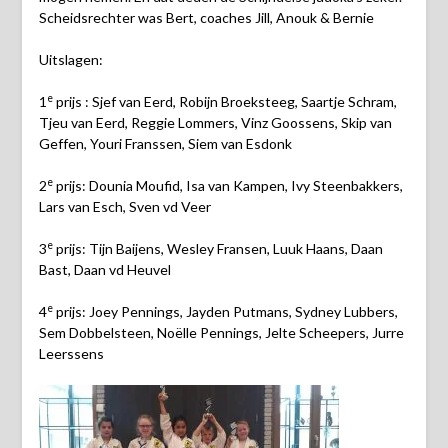
Scheidsrechter was Bert, coaches Jill, Anouk & Bernie
Uitslagen:
e
1
prijs : Sjef van Eerd, Robijn Broeksteeg, Saartje Schram,
Tjeu van Eerd, Reggie Lommers, Vinz Goossens, Skip van
Geffen, Youri Franssen, Siem van Esdonk
e
2
prijs: Dounia Moufid, Isa van Kampen, Ivy Steenbakkers,
Lars van Esch, Sven vd Veer
e
3
prijs: Tijn Baijens, Wesley Fransen, Luuk Haans, Daan
Bast, Daan vd Heuvel
e
4
prijs: Joey Pennings, Jayden Putmans, Sydney Lubbers,
Sem Dobbelsteen, Noëlle Pennings, Jelte Scheepers, Jurre
Leerssens