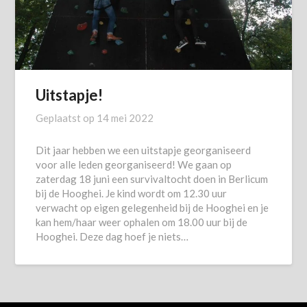
Uitstapje!
Geplaatst op
14 mei 2022
Dit jaar hebben we een uitstapje georganiseerd
voor alle leden georganiseerd! We gaan op
zaterdag 18 juni een survivaltocht doen in Berlicum
bij de Hooghei. Je kind wordt om 12.30 uur
verwacht op eigen gelegenheid bij de Hooghei en je
kan hem/haar weer ophalen om 18.00 uur bij de
Hooghei. Deze dag hoef je niets…