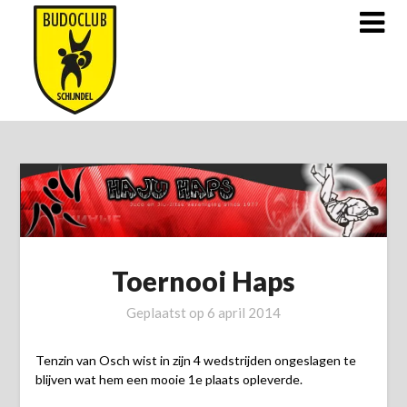
Doorgaan
naar
inhoud
Toernooi Haps
Geplaatst op
6 april 2014
Tenzin van Osch wist in zijn 4 wedstrijden ongeslagen te
blijven wat hem een mooie 1e plaats opleverde.