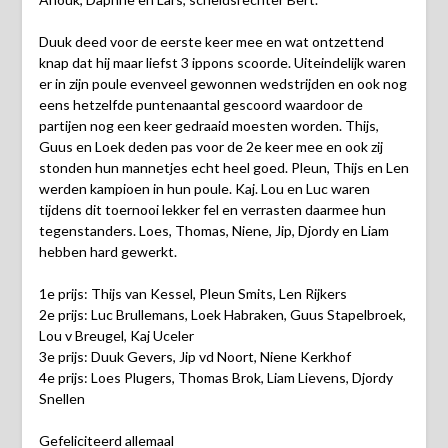
Duuk deed voor de eerste keer mee en wat ontzettend
knap dat hij maar liefst 3 ippons scoorde. Uiteindelijk waren
er in zijn poule evenveel gewonnen wedstrijden en ook nog
eens hetzelfde puntenaantal gescoord waardoor de
partijen nog een keer gedraaid moesten worden. Thijs,
Guus en Loek deden pas voor de 2e keer mee en ook zij
stonden hun mannetjes echt heel goed. Pleun, Thijs en Len
werden kampioen in hun poule. Kaj. Lou en Luc waren
tijdens dit toernooi lekker fel en verrasten daarmee hun
tegenstanders. Loes, Thomas, Niene, Jip, Djordy en Liam
hebben hard gewerkt.
1e prijs: Thijs van Kessel, Pleun Smits, Len Rijkers
2e prijs: Luc Brullemans, Loek Habraken, Guus Stapelbroek,
Lou v Breugel, Kaj Uceler
3e prijs: Duuk Gevers, Jip vd Noort, Niene Kerkhof
4e prijs: Loes Plugers, Thomas Brok, Liam Lievens, Djordy
Snellen
Gefeliciteerd allemaal