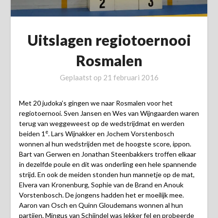
Uitslagen regiotoernooi
Rosmalen
Geplaatst op
21 februari 2016
Met 20 judoka’s gingen we naar Rosmalen voor het
regiotoernooi. Sven Jansen en Wes van Wijngaarden waren
terug van weggeweest op de wedstrijdmat en werden
e
beiden 1
. Lars Wijnakker en Jochem Vorstenbosch
wonnen al hun wedstrijden met de hoogste score, ippon.
Bart van Gerwen en Jonathan Steenbakkers troffen elkaar
in dezelfde poule en dit was onderling een hele spannende
strijd. En ook de meiden stonden hun mannetje op de mat,
Elvera van Kronenburg, Sophie van de Brand en Anouk
Vorstenbosch. De jongens hadden het er moeilijk mee.
Aaron van Osch en Quinn Gloudemans wonnen al hun
partijen. Mingus van Schijndel was lekker fel en probeerde