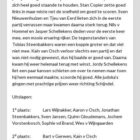
zich heel goed staande te houden. Stan Copier zette goed
links in maar miste net de snelheid om goed te scoren. Sven
Nieuwenhuizen en Tjeu van Eerd lieten zich in de eerste
partij verrassen maar kwamen daarna sterk terug. Nils v
Hommel en Jasper Schellekens deden voor de eerste keer
mee, een mooie ervaring rijker. De tegenstanders van
Tobias Steenbakkers waren een koppie groter en dat viel
niet mee. Kaïn van Osch verloor slechts een partij en dat
was niet nodig geweest, dus hij baalde er goed van. Daarna
kwam hij weer helemaal terug met winst. Jordy Schellekens
liet een paar kansen schieten om over te nemen maar toen
hij hem eenmaal maakte, scoorde hij goed. Alle judoka’s
gingen met prachtige prijzen weer richting Schijndel.
Uitslagen:
e
1
plaats: Lars Wijnakker, Aaron v Osch, Jonathan
Steenbakkers, Sven Jansen, Quinn Gloudemans, Jochem
Vorstenbosch, Sophie vd Brand, Wes v Wijngaarden
e
2
plaats: Bart v Gerwen, Kaïn v Osch