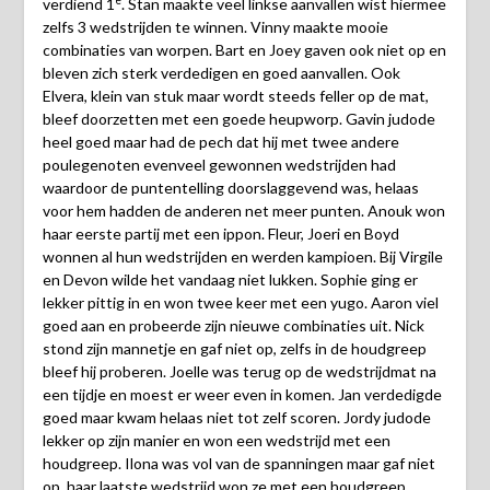
verdiend 1
. Stan maakte veel linkse aanvallen wist hiermee
zelfs 3 wedstrijden te winnen. Vinny maakte mooie
combinaties van worpen. Bart en Joey gaven ook niet op en
bleven zich sterk verdedigen en goed aanvallen. Ook
Elvera, klein van stuk maar wordt steeds feller op de mat,
bleef doorzetten met een goede heupworp. Gavin judode
heel goed maar had de pech dat hij met twee andere
poulegenoten evenveel gewonnen wedstrijden had
waardoor de puntentelling doorslaggevend was, helaas
voor hem hadden de anderen net meer punten. Anouk won
haar eerste partij met een ippon. Fleur, Joeri en Boyd
wonnen al hun wedstrijden en werden kampioen. Bij Virgile
en Devon wilde het vandaag niet lukken. Sophie ging er
lekker pittig in en won twee keer met een yugo. Aaron viel
goed aan en probeerde zijn nieuwe combinaties uit. Nick
stond zijn mannetje en gaf niet op, zelfs in de houdgreep
bleef hij proberen. Joelle was terug op de wedstrijdmat na
een tijdje en moest er weer even in komen. Jan verdedigde
goed maar kwam helaas niet tot zelf scoren. Jordy judode
lekker op zijn manier en won een wedstrijd met een
houdgreep. Ilona was vol van de spanningen maar gaf niet
op, haar laatste wedstrijd won ze met een houdgreep.