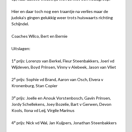
Hier en daar toch nog een traantje na verlies maar de
judoka’s gingen gelukkig weer trots huiswaarts richting
Schijndel.
Coaches Wilco, Bert en Bernie
Uitslagen:
e
1
prijs: Lorenzo van Berkel, Fleur Steenbakkers, Joeri vd
Wijdeven, Boyd Prinsen, Vinny v Alebeek, Jason van Vliet
e
2
prijs: Sophie vd Brand, Aaron van Osch, Elvera v
Kronenburg, Stan Copier
e
3
prijs: Joelle en Anouk Vorstenbosch, Gavin Prinsen,
Jordy Schellekens, Joey Bozelie, Bart v Gerwen, Devon
Kools, Ilona vd Leij, Virgile Marinus
e
4
prijs: Nick vd Wal, Jan Kuijpers, Jonathan Steenbakkers