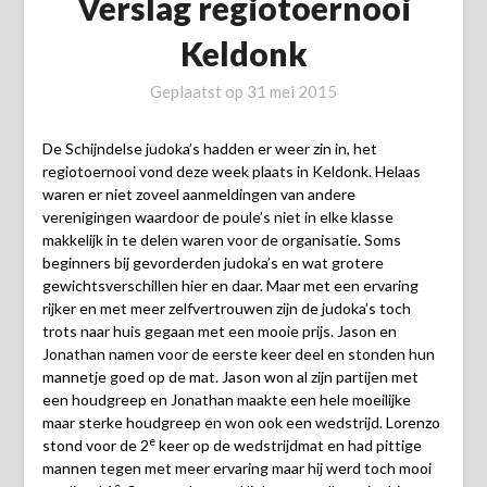
Verslag regiotoernooi
Keldonk
Geplaatst op
31 mei 2015
De Schijndelse judoka’s hadden er weer zin in, het
regiotoernooi vond deze week plaats in Keldonk. Helaas
waren er niet zoveel aanmeldingen van andere
verenigingen waardoor de poule’s niet in elke klasse
makkelijk in te delen waren voor de organisatie. Soms
beginners bij gevorderden judoka’s en wat grotere
gewichtsverschillen hier en daar. Maar met een ervaring
rijker en met meer zelfvertrouwen zijn de judoka’s toch
trots naar huis gegaan met een mooie prijs. Jason en
Jonathan namen voor de eerste keer deel en stonden hun
mannetje goed op de mat. Jason won al zijn partijen met
een houdgreep en Jonathan maakte een hele moeilijke
maar sterke houdgreep en won ook een wedstrijd. Lorenzo
e
stond voor de 2
keer op de wedstrijdmat en had pittige
mannen tegen met meer ervaring maar hij werd toch mooi
e