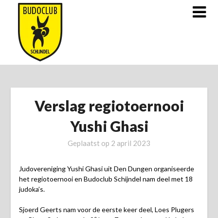
Doorgaan
naar
inhoud
Verslag regiotoernooi
Yushi Ghasi
Geplaatst op
2 april 2023
Judovereniging Yushi Ghasi uit Den Dungen organiseerde
het regiotoernooi en Budoclub Schijndel nam deel met 18
judoka’s.
Sjoerd Geerts nam voor de eerste keer deel, Loes Plugers
e