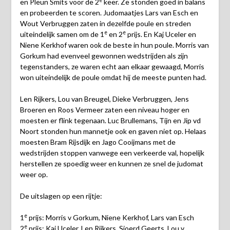
en Pleun Smits voor de 2
keer. Ze stonden goed in balans
en probeerden te scoren. Judomaatjes Lars van Esch en
Wout Verbruggen zaten in dezelfde poule en streden
e
e
uiteindelijk samen om de 1
en 2
prijs. En Kaj Uceler en
Niene Kerkhof waren ook de beste in hun poule. Morris van
Gorkum had evenveel gewonnen wedstrijden als zijn
tegenstanders, ze waren echt aan elkaar gewaagd, Morris
won uiteindelijk de poule omdat hij de meeste punten had.
Len Rijkers, Lou van Breugel, Dieke Verbruggen, Jens
Broeren en Roos Vermeer zaten een niveau hoger en
moesten er flink tegenaan. Luc Brullemans, Tijn en Jip vd
Noort stonden hun mannetje ook en gaven niet op. Helaas
moesten Bram Rijsdijk en Jago Cooijmans met de
wedstrijden stoppen vanwege een verkeerde val, hopelijk
herstellen ze spoedig weer en kunnen ze snel de judomat
weer op.
De uitslagen op een rijtje:
e
1
prijs: Morris v Gorkum, Niene Kerkhof, Lars van Esch
e
2
prijs: Kaj Uceler, Len Rijkers, Sjoerd Geerts, Lou v