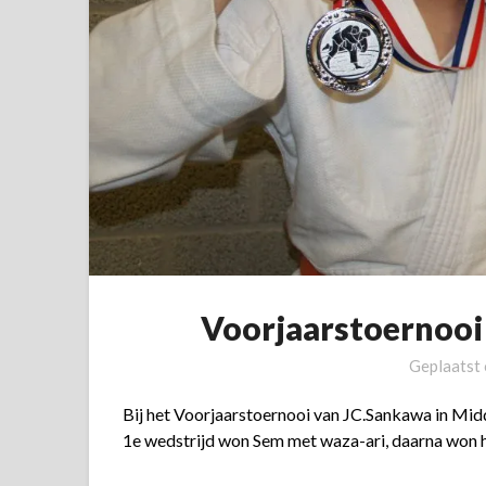
Voorjaarstoernooi
Geplaatst
Bij het Voorjaarstoernooi van JC.Sankawa in Mi
1e wedstrijd won Sem met waza-ari, daarna won hi