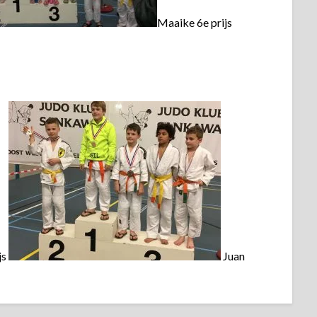
Maaike 6e prijs
js
Juan